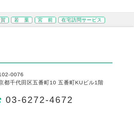
 賀
若 葉
宮 前
在宅訪問サービス
02-0076
京都千代田区五番町10 五番町KUビル1階
03-6272-4672
資料請求・お問い合わせ