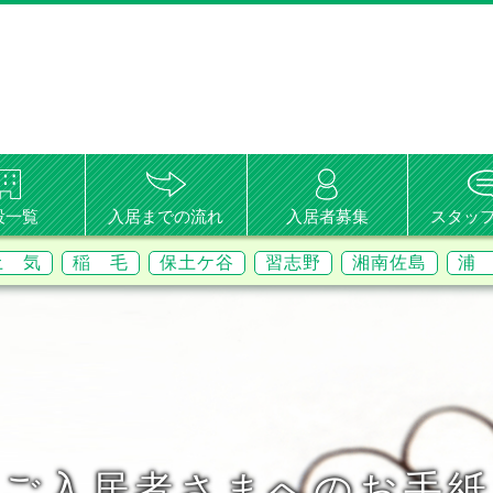
設一覧
入居までの流れ
入居者募集
スタッ
土 気
稲 毛
保土ケ谷
習志野
湘南佐島
浦
ご入居者さまへのお手紙