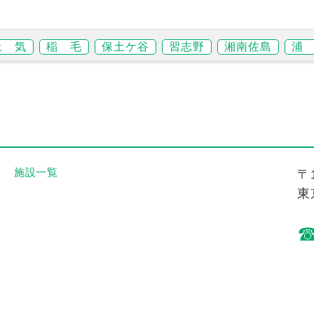
土 気
稲 毛
保土ケ谷
習志野
湘南佐島
浦
施設一覧
〒1
東
© 2014 ZEN WELLNESS Co.,LTD All Rights Reserved.