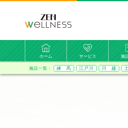
ホーム
サービス
施
練 馬
江戸川
川 越