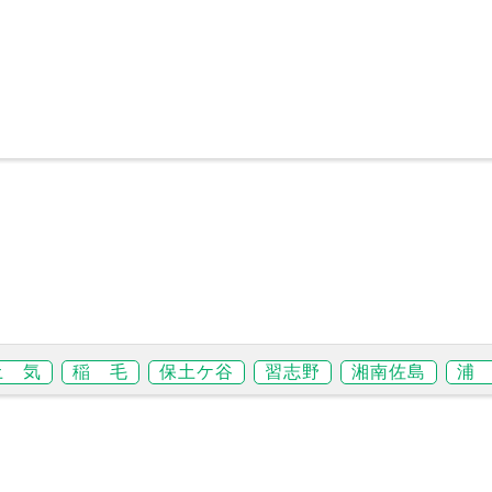
土 気
稲 毛
保土ケ谷
習志野
湘南佐島
浦