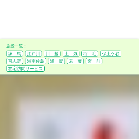
練 馬
江戸川
川 越
土 気
稲 毛
保土ケ谷
習志野
湘南佐島
浦 賀
若 葉
宮 前
在宅訪問サービス