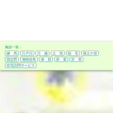
練 馬
江戸川
川 越
土 気
稲 毛
保土ケ谷
習志野
湘南佐島
浦 賀
若 葉
宮 前
在宅訪問サービス