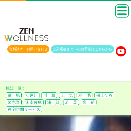
資料請求・
お問い合わせ
ご入居者さまへのお手紙は
こちらから
練 馬
江戸川
川 越
土 気
稲 毛
保土ケ谷
習志野
湘南佐島
浦 賀
若 葉
宮 前
在宅訪問サービス