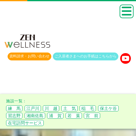
資料請求・
お問い合わせ
ご入居者さまへのお手紙は
こちらから
練 馬
江戸川
川 越
土 気
稲 毛
保土ケ谷
習志野
湘南佐島
浦 賀
若 葉
宮 前
在宅訪問サービス