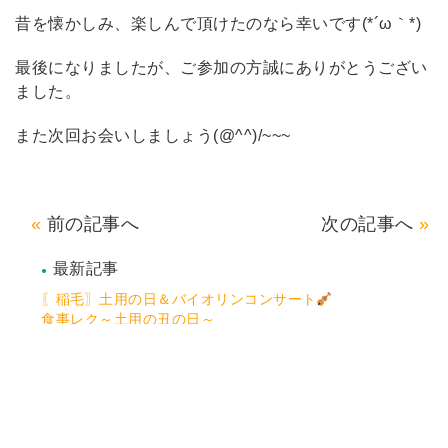
昔を懐かしみ、楽しんで頂けたのなら幸いです(*´ω｀*)
最後になりましたが、ご参加の方誠にありがとうござい
ました。
また次回お会いしましょう(@^^)/~~~
前の記事へ
次の記事へ
最新記事
〖稲毛〗土用の日＆バイオリンコンサート
食事レク～土用の丑の日～
レク～ネイルサロン
練馬 ネクササイズ
〖稲毛〗稲毛カフェ
月別一覧