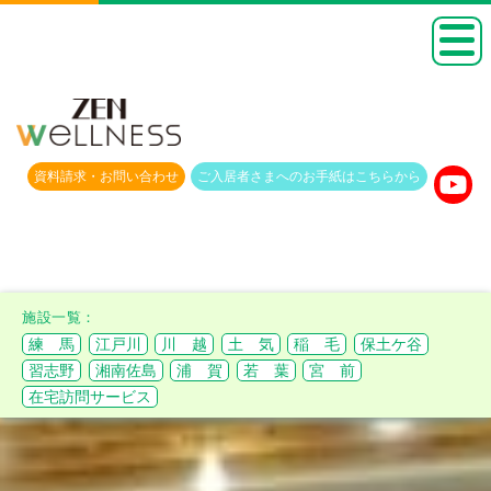
資料請求・
お問い合わせ
ご入居者さまへのお手紙は
こちらから
練 馬
江戸川
川 越
土 気
稲 毛
保土ケ谷
習志野
湘南佐島
浦 賀
若 葉
宮 前
在宅訪問サービス