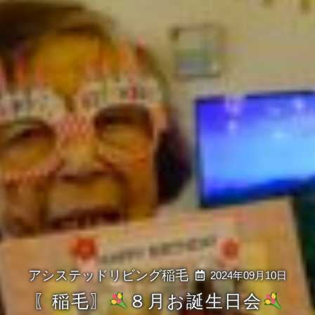
2024年09月10日
〖稲毛〗
８月お誕生日会