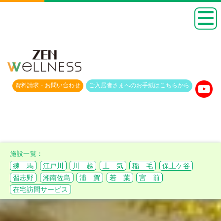
資料請求・
お問い合わせ
ご入居者さまへのお手紙は
こちらから
練 馬
江戸川
川 越
土 気
稲 毛
保土ケ谷
習志野
湘南佐島
浦 賀
若 葉
宮 前
在宅訪問サービス