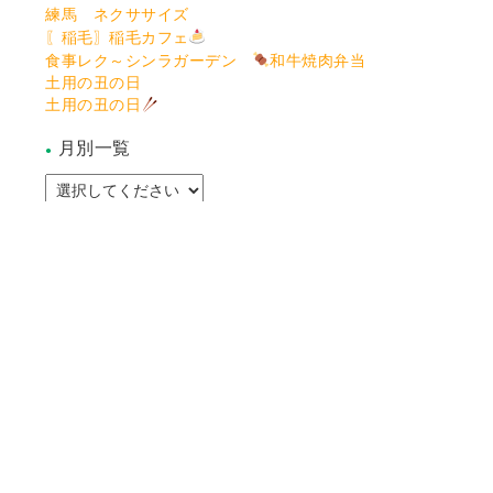
練馬 ネクササイズ
〖稲毛〗稲毛カフェ
食事レク～シンラガーデン
和牛焼肉弁当
土用の丑の日
土用の丑の日
月別一覧
カテゴリー
ZENウェルネス本社
アシステッドリビング稲毛
アシステッドリビング練馬
アシステッドリビング宮前
アシステッドリビング習志野
アシステッドリビング湘南佐島
アシステッドリビング川越
アシステッドリビング若葉
アシステッドリビング浦賀
アシステッドリビング土気