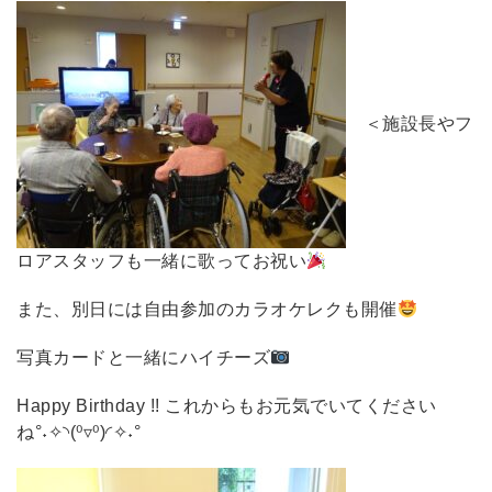
＜施設長やフ
ロアスタッフも一緒に歌ってお祝い
また、別日には自由参加のカラオケレクも開催
写真カードと一緒にハイチーズ
Happy Birthday !! これからもお元気でいてください
ね°˖✧◝(⁰▿⁰)◜✧˖°