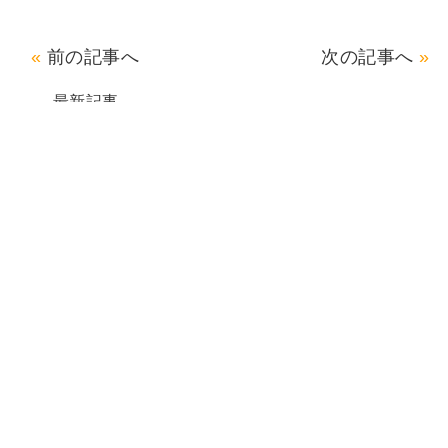
前の記事へ
次の記事へ
最新記事
〖稲毛〗土用の日＆バイオリンコンサート
食事レク～土用の丑の日～
レク～ネイルサロン
練馬 ネクササイズ
〖稲毛〗稲毛カフェ
月別一覧
カテゴリー
ZENウェルネス本社
アシステッドリビング稲毛
アシステッドリビング練馬
アシステッドリビング宮前