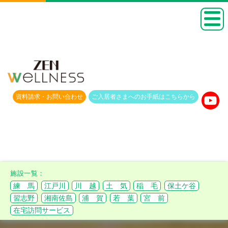
資料請求・
お問い合わせ
ご入居者さまへのお手紙は
こちらから
練 馬
江戸川
川 越
土 気
稲 毛
保土ケ谷
習志野
湘南佐島
浦 賀
若 葉
宮 前
在宅訪問サービス