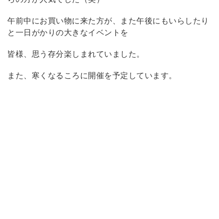
午前中にお買い物に来た方が、また午後にもいらしたり
と一日がかりの大きなイベントを
皆様、思う存分楽しまれていました。
また、寒くなるころに開催を予定しています。
前の記事へ
次の記事へ
最新記事
練馬 ネクササイズ
〖稲毛〗稲毛カフェ
食事レク～シンラガーデン
和牛焼肉弁当
土用の丑の日
土用の丑の日
月別一覧