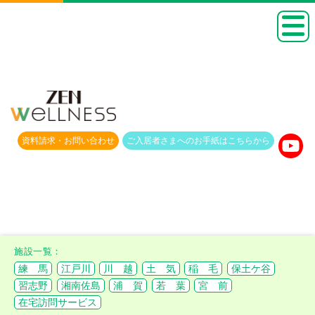
資料請求・
お問い合わせ
ご入居者さまへのお手紙は
こちらから
練 馬
江戸川
川 越
土 気
稲 毛
保土ケ谷
習志野
湘南佐島
浦 賀
若 葉
宮 前
在宅訪問サービス