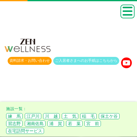
資料請求・
お問い合わせ
ご入居者さまへのお手紙は
こちらから
練 馬
江戸川
川 越
土 気
稲 毛
保土ケ谷
習志野
湘南佐島
浦 賀
若 葉
宮 前
在宅訪問サービス