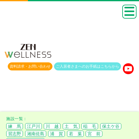
資料請求・
お問い合わせ
ご入居者さまへのお手紙は
こちらから
練 馬
江戸川
川 越
土 気
稲 毛
保土ケ谷
習志野
湘南佐島
浦 賀
若 葉
宮 前