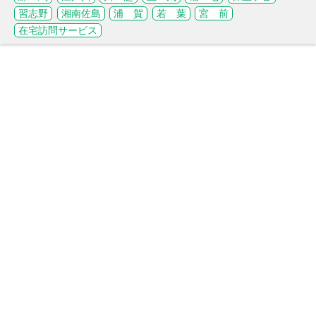
習志野
湘南佐島
浦 賀
若 葉
宮 前
在宅訪問サービス
ホーム
お問い合わせ
スタッフブログ
会社概要
ZENウェルネスとは
プライバシーポリシー
ご利用までの流れ
採用情報
空き室状況を探す