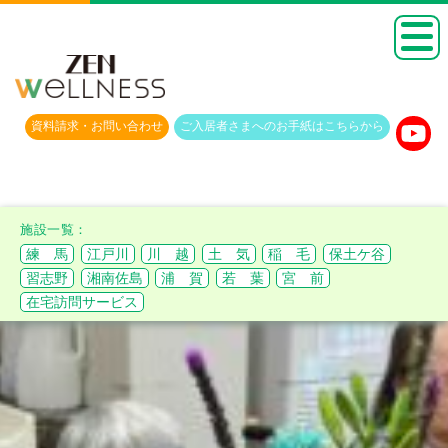
資料請求・
お問い合わせ
ご入居者さまへのお手紙は
こちらから
練 馬
江戸川
川 越
土 気
稲 毛
保土ケ谷
習志野
湘南佐島
浦 賀
若 葉
宮 前
在宅訪問サービス