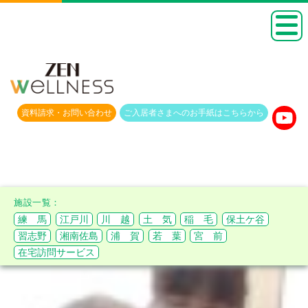
資料請求・
お問い合わせ
ご入居者さまへのお手紙は
こちらから
練 馬
江戸川
川 越
土 気
稲 毛
保土ケ谷
習志野
湘南佐島
浦 賀
若 葉
宮 前
在宅訪問サービス