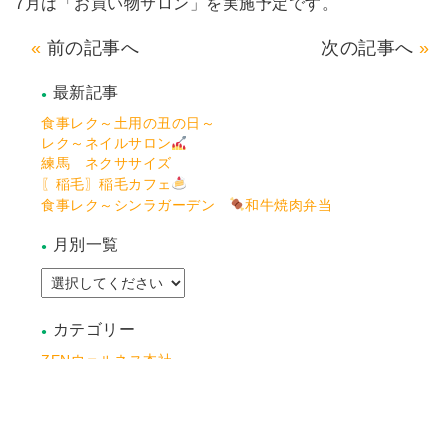
7月は「お買い物サロン」を実施予定です。
前の記事へ
次の記事へ
最新記事
食事レク～土用の丑の日～
レク～ネイルサロン
練馬 ネクササイズ
〖稲毛〗稲毛カフェ
食事レク～シンラガーデン
和牛焼肉弁当
月別一覧
カテゴリー
ZENウェルネス本社
アシステッドリビング稲毛
アシステッドリビング練馬
アシステッドリビング宮前
アシステッドリビング習志野