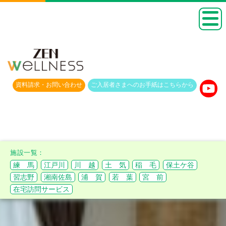
資料請求・
お問い合わせ
ご入居者さまへのお手紙は
こちらから
練 馬
江戸川
川 越
土 気
稲 毛
保土ケ谷
習志野
湘南佐島
浦 賀
若 葉
宮 前
在宅訪問サービス