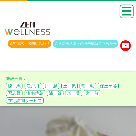
資料請求・
お問い合わせ
ご入居者さまへのお手紙は
こちらから
練 馬
江戸川
川 越
土 気
稲 毛
保土ケ谷
習志野
湘南佐島
浦 賀
若 葉
宮 前
在宅訪問サービス