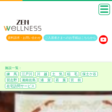
資料請求・
お問い合わせ
ご入居者さまへのお手紙は
こちらから
練 馬
江戸川
川 越
土 気
稲 毛
保土ケ谷
習志野
湘南佐島
浦 賀
若 葉
宮 前
在宅訪問サービス