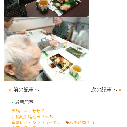
前の記事へ
次の記事へ
最新記事
練馬 ネクササイズ
〖稲毛〗稲毛カフェ
食事レク～シンラガーデン
和牛焼肉弁当