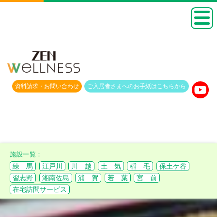
資料請求・
お問い合わせ
ご入居者さまへのお手紙は
こちらから
練 馬
江戸川
川 越
土 気
稲 毛
保土ケ谷
習志野
湘南佐島
浦 賀
若 葉
宮 前
在宅訪問サービス