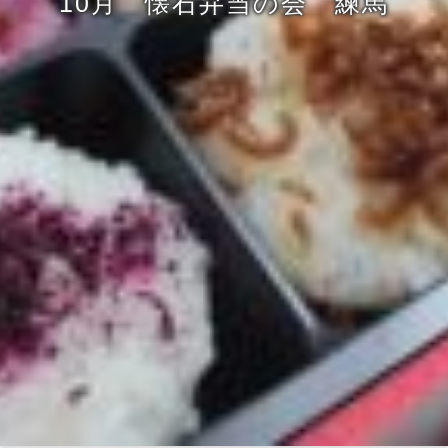
10月 懐石弁当の会 練馬