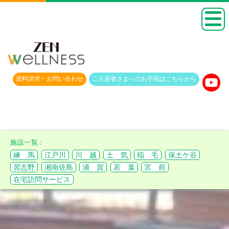
資料請求・
お問い合わせ
ご入居者さまへのお手紙は
こちらから
練 馬
江戸川
川 越
土 気
稲 毛
保土ケ谷
習志野
湘南佐島
浦 賀
若 葉
宮 前
在宅訪問サービス