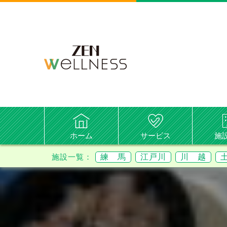
ホーム
サービス
施
練 馬
江戸川
川 越