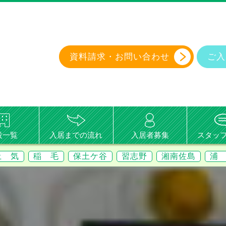
資料請求・
お問い合わせ
ご入
設一覧
入居までの流れ
入居者募集
スタッ
土 気
稲 毛
保土ケ谷
習志野
湘南佐島
浦