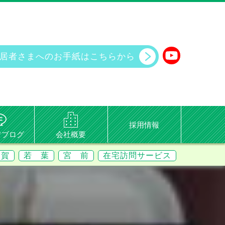
居者さまへのお手紙は
こちらから
採用情報
フブログ
会社概要
 賀
若 葉
宮 前
在宅訪問サービス