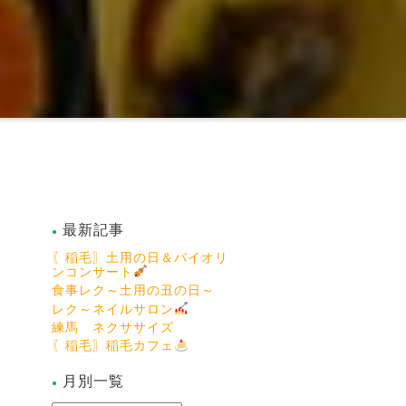
最新記事
〖稲毛〗土用の日＆バイオリ
ンコンサート
食事レク～土用の丑の日～
レク～ネイルサロン
練馬 ネクササイズ
〖稲毛〗稲毛カフェ
月別一覧