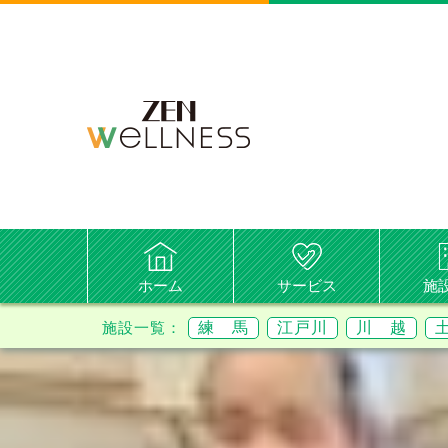
ホーム
サービス
施
練 馬
江戸川
川 越