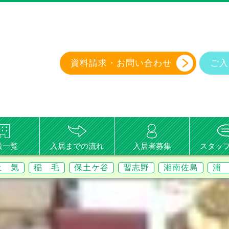
資料請求・
お問い合わせ
ご入
設一覧
入居までの流れ
入居者募集
スタッ
土 気
稲 毛
保土ケ谷
習志野
湘南佐島
浦