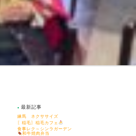
最新記事
練馬 ネクササイズ
〖稲毛〗稲毛カフェ
食事レク～シンラガーデン
和牛焼肉弁当