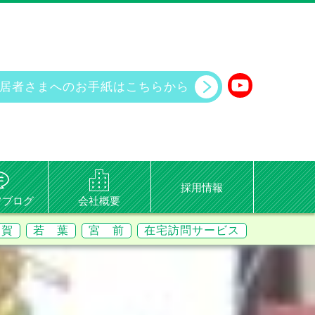
居者さまへのお手紙は
こちらから
採用情報
フブログ
会社概要
 賀
若 葉
宮 前
在宅訪問サービス