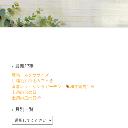
最新記事
練馬 ネクササイズ
〖稲毛〗稲毛カフェ
食事レク～シンラガーデン
和牛焼肉弁当
土用の丑の日
土用の丑の日
月別一覧