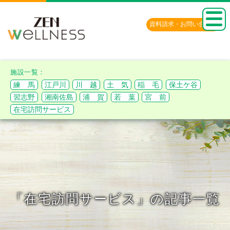
資料請求・
お問い合わせ
練 馬
江戸川
川 越
土 気
稲 毛
保土ケ谷
習志野
湘南佐島
浦 賀
若 葉
宮 前
在宅訪問サービス
「在宅訪問サービス」の記事一覧