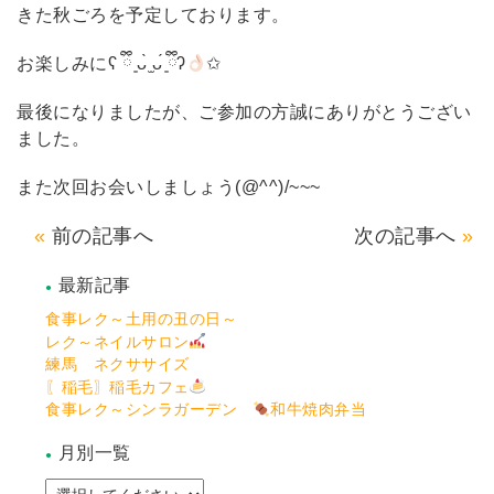
きた秋ごろを予定しております。
お楽しみにʕ ྀི ͈ᴗ̀ ̫ᴗ́ ྀི͈ʔ
✩
最後になりましたが、ご参加の方誠にありがとうござい
ました。
また次回お会いしましょう(@^^)/~~~
前の記事へ
次の記事へ
最新記事
食事レク～土用の丑の日～
レク～ネイルサロン
練馬 ネクササイズ
〖稲毛〗稲毛カフェ
食事レク～シンラガーデン
和牛焼肉弁当
月別一覧