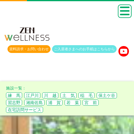
資料請求・
お問い合わせ
ご入居者さまへのお手紙は
こちらから
練 馬
江戸川
川 越
土 気
稲 毛
保土ケ谷
習志野
湘南佐島
浦 賀
若 葉
宮 前
在宅訪問サービス